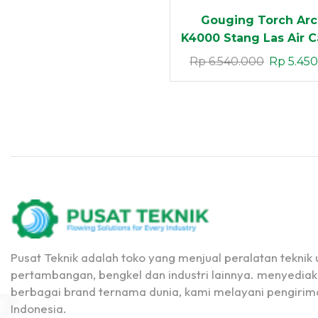
Gouging Torch Arc
K4000 Stang Las Air 
Arc Gouging Heavy 
Rp
6.540.000
Rp
5.450
Extra Power
Pusat Teknik adalah toko yang menjual peralatan teknik u
pertambangan, bengkel dan industri lainnya. menyediak
berbagai brand ternama dunia, kami melayani pengirima
Indonesia.