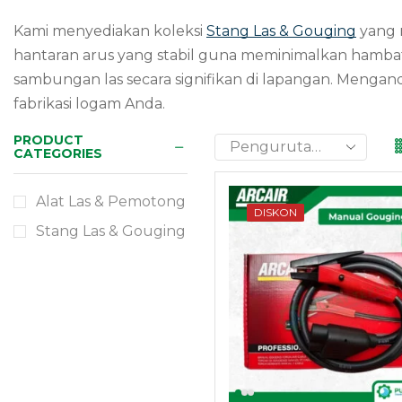
Kami menyediakan koleksi
Stang Las & Gouging
yang m
hantaran arus yang stabil guna meminimalkan hamb
sambungan las secara signifikan di lapangan. Mengand
fabrikasi logam Anda.
Need Help?
PRODUCT
24/7
CATEGORIES
Alat Las & Pemotong
DISKON
Contact
Stang Las & Gouging
Now