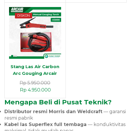
DISKON
Stang Las Air Carbon
Arc Gouging Arcair
K3000 Heavy Duty
Rp
5.950.000
Rp
4.950.000
Mengapa Beli di Pusat Teknik?
Distributor resmi Morris dan Weldcraft
— garansi
resmi pabrik
Kabel las Superflex full tembaga
— konduktivitas
maksimal, tidak mudah panas