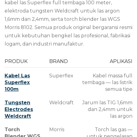
kabel las Superflex full tembaga 100 meter,
elektroda tungsten Weldcraft untuk las argon
1,6mm dan 2,4mm, serta torch blender las WGS
Morris 8102. Semua produk original bergaransi resmi
untuk kebutuhan bengkel las profesional, fabrikasi
logam, dan industri manufaktur.
PRODUK
BRAND
APLIKASI
Kabel Las
Superflex
Kabel massa full
Superflex
tembaga — las listrik
100m
semua tipe
Tungsten
Weldcraft
Jarum las TIG 1,6mm
Electrodes
dan 2,4mm untuk
Weldcraft
las argon
Torch
Morris
Torch las gas —
Blender WGS
untuk pengelasan