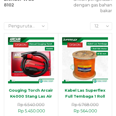
8102
dengan gas bahan
bakar
DISKON
DISKON
Gouging Torch Arcair
Kabel Las Superflex
K4000 Stang Las Air
Full Tembaga 1 Roll
Carbon Arc Gouging
100 Meter Kabel
Rp
6.540.000
Rp
6.768.000
Heavy Duty Extra
Massa dan Tang Las
Rp
5.450.000
Rp
564.000
Power
Inverter