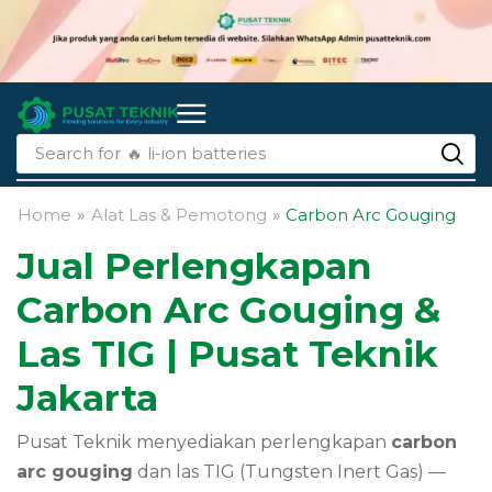
Search for
🔥 li-ion batteries
Home
»
Alat Las & Pemotong
»
Carbon Arc Gouging
Jual Perlengkapan
Carbon Arc Gouging &
Las TIG | Pusat Teknik
Jakarta
Pusat Teknik menyediakan perlengkapan
carbon
arc gouging
dan las TIG (Tungsten Inert Gas) —