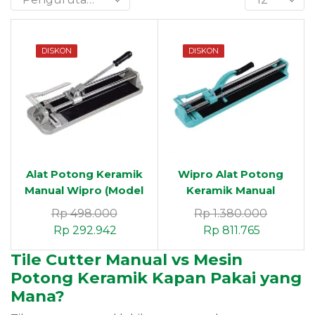
DISKON
DISKON
Alat Potong Keramik
Wipro Alat Potong
Manual Wipro (Model
Keramik Manual
Dorong) CM-440B
(Model Dorong)
Rp
498.000
Rp
1.380.000
APKD-650 (650mm)
Rp
292.942
Rp
811.765
Tile Cutter Manual vs Mesin
Potong Keramik Kapan Pakai yang
Mana?