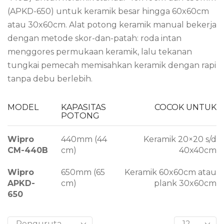
(APKD-650) untuk keramik besar hingga 60x60cm
atau 30x60cm. Alat potong keramik manual bekerja
dengan metode skor-dan-patah: roda intan
menggores permukaan keramik, lalu tekanan
tungkai pemecah memisahkan keramik dengan rapi
tanpa debu berlebih.
MODEL
KAPASITAS
COCOK UNTUK
POTONG
Wipro
440mm (44
Keramik 20×20 s/d
CM-440B
cm)
40x40cm
Wipro
650mm (65
Keramik 60x60cm atau
APKD-
cm)
plank 30x60cm
650