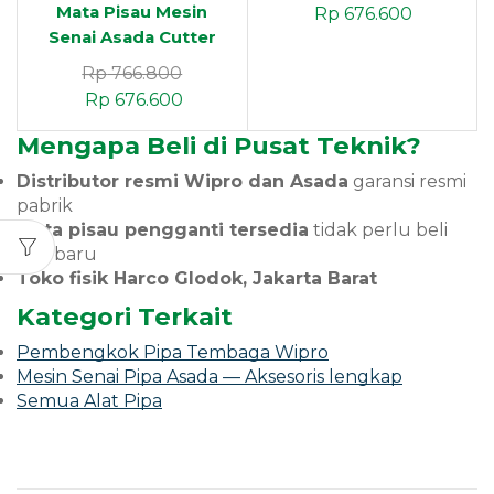
Cutter Wheel
Mata Pisau Mesin
Rp
676.600
Senai Asada Cutter
Blade 282-8481 Pipe
Rp
766.800
Cutter Wheel
Rp
676.600
Mengapa Beli di Pusat Teknik?
Distributor resmi Wipro dan Asada
garansi resmi
pabrik
Mata pisau pengganti tersedia
tidak perlu beli
alat baru
Toko fisik Harco Glodok, Jakarta Barat
Kategori Terkait
Pembengkok Pipa Tembaga Wipro
Mesin Senai Pipa Asada — Aksesoris lengkap
Semua Alat Pipa