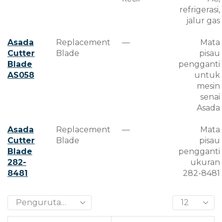
refrigerasi,
jalur gas
Asada
Replacement
—
Mata
Cutter
Blade
pisau
Blade
pengganti
AS058
untuk
mesin
senai
Asada
Asada
Replacement
—
Mata
Cutter
Blade
pisau
Blade
pengganti
282-
ukuran
8481
282-8481