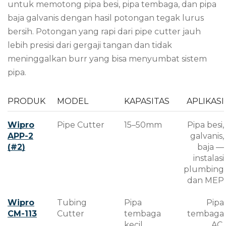
untuk memotong pipa besi, pipa tembaga, dan pipa
baja galvanis dengan hasil potongan tegak lurus
bersih. Potongan yang rapi dari pipe cutter jauh
lebih presisi dari gergaji tangan dan tidak
meninggalkan burr yang bisa menyumbat sistem
pipa.
PRODUK
MODEL
KAPASITAS
APLIKASI
Wipro
Pipe Cutter
15–50mm
Pipa besi,
APP-2
galvanis,
(#2)
baja —
instalasi
plumbing
dan MEP
Wipro
Tubing
Pipa
Pipa
CM-113
Cutter
tembaga
tembaga
kecil
AC,