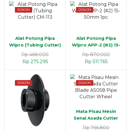
DISKON
DISKON
Alat Potong Pipa
Alat Potong Pipa
Wipro (Tubing Cutter)
Wipro APP-2 (#2) 15-
CM-113
50mm 1pc
Rp
468.000
Rp
870.000
Rp
275.295
Rp
511.765
DISKON
DISKON
Mata Pisau Mesin
Senai Asada Cutter
Blade AS058 Pipe
Rp
766.800