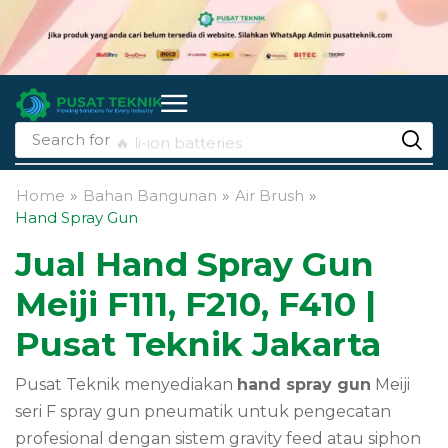
Search for
🔥 li-ion batteries
Home
»
Bahan Bangunan
»
Air Brush
»
Hand Spray Gun
Jual Hand Spray Gun
Meiji F111, F210, F410 |
Pusat Teknik Jakarta
Pusat Teknik menyediakan
hand spray gun
Meiji
seri F spray gun pneumatik untuk pengecatan
profesional dengan sistem gravity feed atau siphon