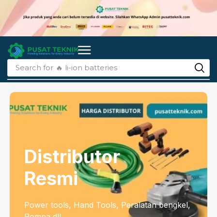
Search for
🔥 charger
Distributor
Resmi
Power tools, Hand Tools, Peralatan bengkel,
Pompa dll.