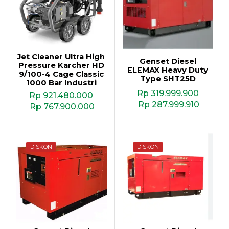
Jet Cleaner Ultra High
Genset Diesel
Pressure Karcher HD
ELEMAX Heavy Duty
9/100-4 Cage Classic
Type SHT25D
1000 Bar Industri
Rp
319.999.900
Rp
921.480.000
Rp
287.999.910
Rp
767.900.000
DISKON
DISKON