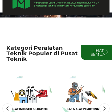
Harco Glodok Lantai GF1 Blok C No.26, Jl. Hayam Wuruk No. 2 –
5 Mangga Besar, Kec. Taman Sari, Kota Jakarta Barat 11180
Kategori Peralatan
LIHAT
Teknik Populer di Pusat
SEMUA
Teknik