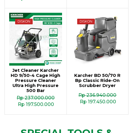
DISKON
DISKON
Jet Cleaner Karcher
HD 9/50-4 Cage High
Karcher BD 50/70 R
Pressure Cleaner
Bp Classic Ride-On
Ultra High Pressure
Scrubber Dryer
500 Bar
Rp
236.940.000
Rp
237.000.000
Rp
197.450.000
Rp
197.500.000
SPECIAL TOOLS &