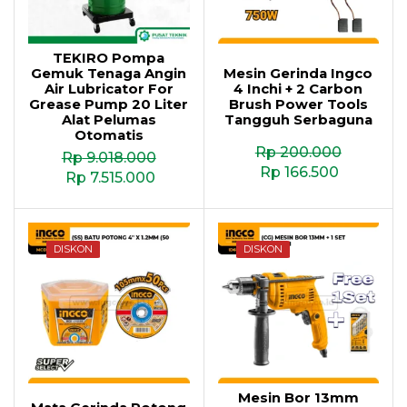
TEKIRO Pompa
Gemuk Tenaga Angin
Mesin Gerinda Ingco
Air Lubricator For
4 Inchi + 2 Carbon
Grease Pump 20 Liter
Brush Power Tools
Alat Pelumas
Tangguh Serbaguna
Otomatis
Rp
200.000
Rp
9.018.000
Rp
166.500
Rp
7.515.000
DISKON
DISKON
Mesin Bor 13mm