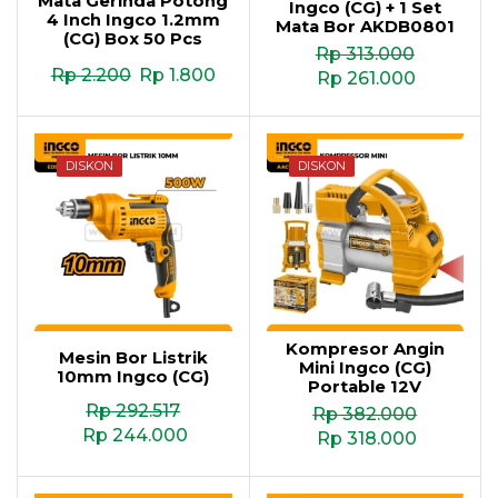
Mata Gerinda Potong
Ingco (CG) + 1 Set
4 Inch Ingco 1.2mm
Mata Bor AKDB0801
(CG) Box 50 Pcs
Rp
313.000
Rp
2.200
Rp
1.800
Rp
261.000
DISKON
DISKON
Kompresor Angin
Mesin Bor Listrik
Mini Ingco (CG)
10mm Ingco (CG)
Portable 12V
Rp
292.517
Rp
382.000
Rp
244.000
Rp
318.000