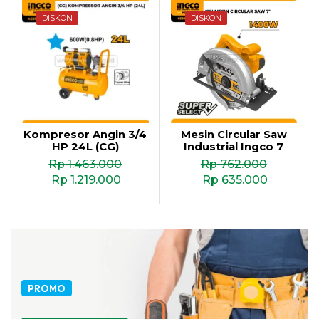
DISKON
DISKON
Kompresor Angin 3/4
Mesin Circular Saw
HP 24L (CG)
Industrial Ingco 7
Rp
1.463.000
Rp
762.000
Rp
1.219.000
Rp
635.000
PROMO