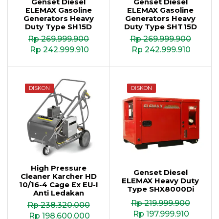
Genset Diesel
Genset Diesel
ELEMAX Gasoline
ELEMAX Gasoline
Generators Heavy
Generators Heavy
Duty Type SH15D
Duty Type SHT15D
Rp
269.999.900
Rp
269.999.900
Rp
242.999.910
Rp
242.999.910
DISKON
DISKON
High Pressure
Genset Diesel
Cleaner Karcher HD
ELEMAX Heavy Duty
10/16-4 Cage Ex EU-I
Type SHX8000Di
Anti Ledakan
Rp
219.999.900
Rp
238.320.000
Rp
197.999.910
Rp
198.600.000