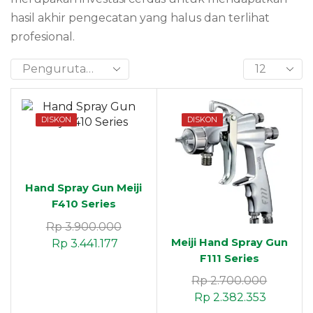
hasil akhir pengecatan yang halus dan terlihat
profesional.
DISKON
DISKON
Hand Spray Gun Meiji
F410 Series
Rp
3.900.000
Meiji Hand Spray Gun
Rp
3.441.177
F111 Series
Rp
2.700.000
Rp
2.382.353