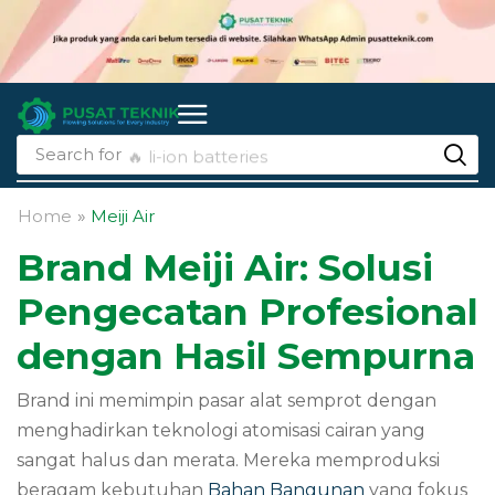
Search for
🔥 li-ion batteries
Home
»
Meiji Air
Brand Meiji Air: Solusi
Pengecatan Profesional
dengan Hasil Sempurna
Brand ini memimpin pasar alat semprot dengan
menghadirkan teknologi atomisasi cairan yang
sangat halus dan merata. Mereka memproduksi
beragam kebutuhan
Bahan Bangunan
yang fokus