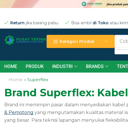
Return
jika barang palsu
Bisa ambil
di Toko
atau kiri
Cob
Kategori Produk
HOME
PRODUK
INDUSTRI
BRANDS
TENT
Home
»
Superflex
Brand Superflex: Kabel
Brand ini memimpin pasar dalam menyediakan kabel p
& Pemotong
yang mengutamakan kualitas material i
yang besar. Para teknisi lapangan menyukai fleksibi