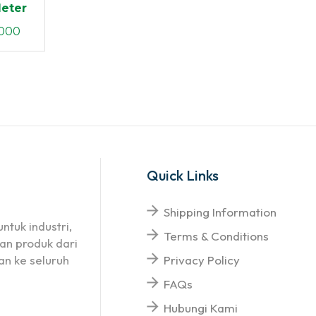
Meter
g Las
000
Quick Links
Shipping Information
ntuk industri,
Terms & Conditions
an produk dari
n ke seluruh
Privacy Policy
FAQs
Hubungi Kami