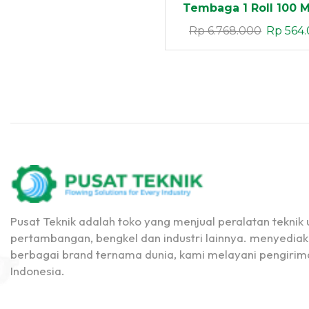
Tembaga 1 Roll 100 
Kabel Massa dan Tan
Rp
6.768.000
Rp
564.
Inverter
Pusat Teknik adalah toko yang menjual peralatan teknik u
pertambangan, bengkel dan industri lainnya. menyediak
berbagai brand ternama dunia, kami melayani pengirima
Indonesia.