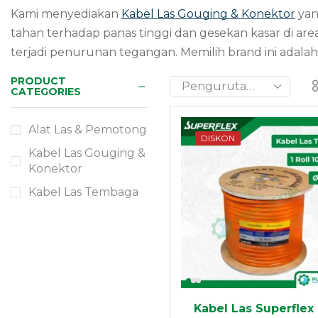
Kami menyediakan
Kabel Las Gouging & Konektor
yan
tahan terhadap panas tinggi dan gesekan kasar di are
terjadi penurunan tegangan. Memilih brand ini adala
PRODUCT
CATEGORIES
Need Help?
24/7
Alat Las & Pemotong
DISKON
Kabel Las Gouging &
Konektor
Contact
Kabel Las Tembaga
Now
Kabel Las Superflex 