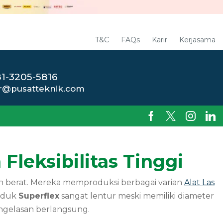
T&C
FAQs
Karir
Kerjasama
1-3205-5816
r@pusatteknik.com
Fleksibilitas Tinggi
an berat. Mereka memproduksi berbagai varian
Alat Las
roduk
Superflex
sangat lentur meski memiliki diameter
engelasan berlangsung.