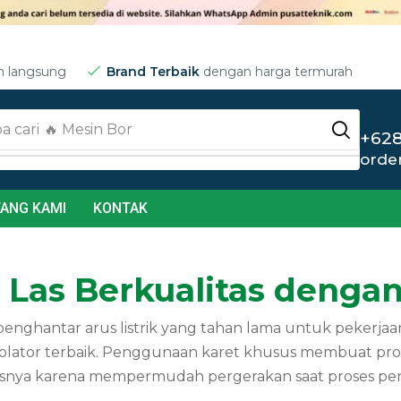
m langsung
Brand Terbaik
dengan harga termurah
a cari
🔥 Jet Cleaner
+628
orde
ANG KAMI
KONTAK
 Las Berkualitas dengan 
enghantar arus listrik yang tahan lama untuk pekerja
solator terbaik. Penggunaan karet khusus membuat p
litasnya karena mempermudah pergerakan saat proses p