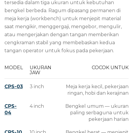
tersedia dalam tiga ukuran untuk kebutuhan
bengkel berbeda. Ragum dipasang permanen di
meja kerja (workbench) untuk menjepit material
saat mengikir, menggergaji, mengebor, mengulir,
atau mengerjakan dengan tangan memberikan
cengkraman stabil yang membebaskan kedua
tangan operator untuk fokus pada pekerjaan.
MODEL
UKURAN
COCOK UNTUK
JAW
CPS-03
3 inch
Meja kerja kecil, pekerjaan
ringan, hobi dan kerajinan
CPS-
4 inch
Bengkel umum — ukuran
04
paling serbaguna untuk
pekerjaan harian
CPS-10
10 inch
Bengkel berat — menjepit