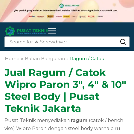
Search for
🔥 li-ion batteries
Home
»
Bahan Bangunan
»
Ragum / Catok
Jual Ragum / Catok
Wipro Paron 3″, 4″ & 10″
Steel Body | Pusat
Teknik Jakarta
Pusat Teknik menyediakan
ragum
(catok / bench
vise) Wipro Paron dengan steel body warna biru