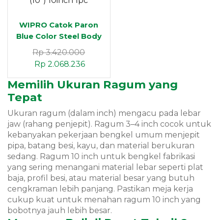
WIPRO Catok Paron
Blue Color Steel Body
CPS-10 (10″) 10inch
Rp
3.420.000
1pc
Rp
2.068.236
Memilih Ukuran Ragum yang
Tepat
Ukuran ragum (dalam inch) mengacu pada lebar
jaw (rahang penjepit). Ragum 3–4 inch cocok untuk
kebanyakan pekerjaan bengkel umum menjepit
pipa, batang besi, kayu, dan material berukuran
sedang. Ragum 10 inch untuk bengkel fabrikasi
yang sering menangani material lebar seperti plat
baja, profil besi, atau material besar yang butuh
cengkraman lebih panjang. Pastikan meja kerja
cukup kuat untuk menahan ragum 10 inch yang
bobotnya jauh lebih besar.