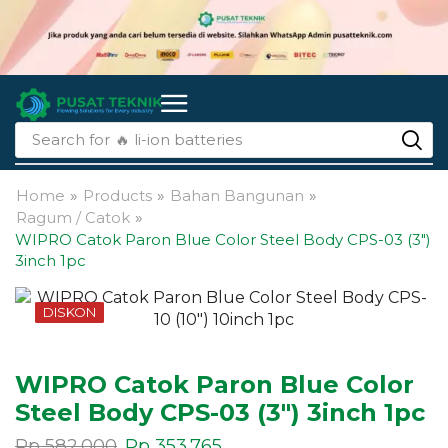
Search for
🔥 li-ion batteries
Home
»
Products
»
Bahan Bangunan
»
Ragum / Catok
»
WIPRO Catok Paron Blue Color Steel Body CPS-03 (3″)
3inch 1pc
DISKON
WIPRO Catok Paron Blue Color
Steel Body CPS-03 (3″) 3inch 1pc
Rp
582.000
Rp
353.765