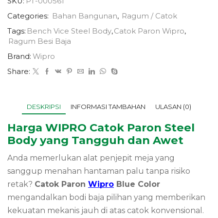
SKU:
PT-000561
Categories:
Bahan Bangunan
,
Ragum / Catok
Tags:
Bench Vice Steel Body
,
Catok Paron Wipro
,
Ragum Besi Baja
Brand:
Wipro
Share:
DESKRIPSI
INFORMASI TAMBAHAN
ULASAN (0)
Harga WIPRO Catok Paron Steel
Body yang Tangguh dan Awet
Anda memerlukan alat penjepit meja yang
sanggup menahan hantaman palu tanpa risiko
retak?
Catok Paron
Wipro
Blue Color
mengandalkan bodi baja pilihan yang memberikan
kekuatan mekanis jauh di atas catok konvensional.