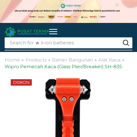
Search for
🔥 li-ion batteries
Home
»
Products
»
Bahan Bangunan
»
Alat Kaca
»
Wipro Pemecah Kaca (Glass Plier/Breaker) SH-835
DISKON