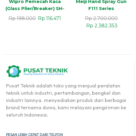
Wipro Pemecah Kaca
Meiji Hand Spray Gun
(Glass Plier/Breaker) SH-
F111 Series
838
Rp
198.000
Rp
116.471
Rp
2.700.000
Rp
2.382.353
Pusat Teknik adalah toko yang menjual peralatan
teknik untuk industri, pertambangan, bengkel dan
industri lainnya. menyediakan produk dari berbagai
brand ternama dunia, kami melayani pengiriman ke
seluruh Indonesia.
PESAN LEBIH CEPAT DARI TELPON