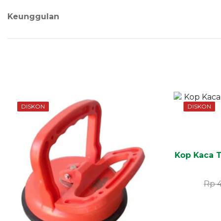
Keunggulan
DISKON
DISKON
Kop Kaca T
Rp
4