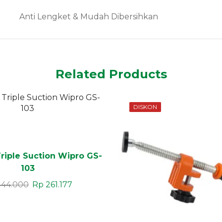
Anti Lengket & Mudah Dibersihkan
Related Products
DISKON
riple Suction Wipro GS-
103
44.000
Rp
261.177