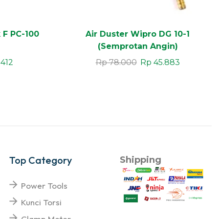
 F PC-100
Air Duster Wipro DG 10-1
(Semprotan Angin)
.412
Rp
78.000
Rp
45.883
Top Category
Shipping
Power Tools
Kunci Torsi
Clamp Meter