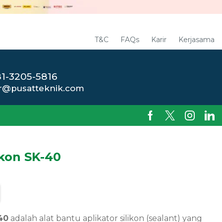
T&C
FAQs
Karir
Kerjasama
1-3205-5816
r@pusatteknik.com
ikon SK-40
40
adalah alat bantu aplikator silikon (sealant) yang