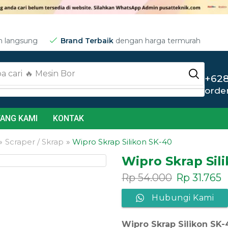
m langsung
Brand Terbaik
dengan harga termurah
a cari
🔥 Jet Cleaner
+628
orde
ANG KAMI
KONTAK
»
Scraper / Skrap
»
Wipro Skrap Silikon SK-40
Wipro Skrap Sil
Rp
54.000
Rp
31.765
Hubungi Kami
Wipro Skrap Silikon SK-