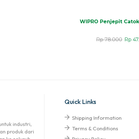
WIPRO Penjepit Catok
Rp
78.000
Rp
47
Quick Links
Shipping Information
ntuk industri,
Terms & Conditions
an produk dari
n ke seluruh
Privacy Policy