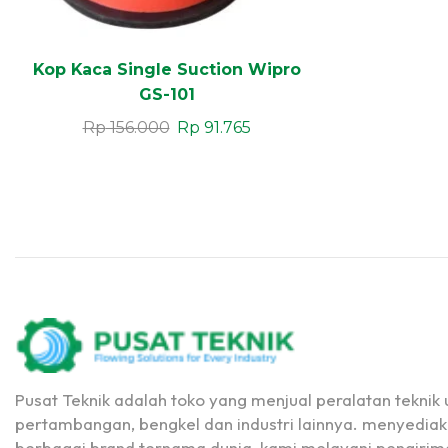
Kop Kaca Single Suction Wipro
GS-101
Rp
156.000
Rp
91.765
Pusat Teknik adalah toko yang menjual peralatan teknik u
pertambangan, bengkel dan industri lainnya. menyediak
berbagai brand ternama dunia, kami melayani pengirima