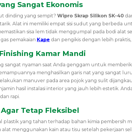
 yang Sangat Ekonomis
dut dinding yang sempit?
Wipro Skrap Silikon SK-40
dar
tarik. Alat ini memiliki empat sisi sudut yang berbeda
t memastikan sisa lem tidak menggumpal pada bodi alat s
ugas pemakaian
Kape
dan pengikis dengan lebih praktis, 
k Finishing Kamar Mandi
ang sangat nyaman saat Anda genggam untuk memberikan 
kemampuannya menghasilkan garis nat yang sangat lur
akukan manuver pada area pojok yang sulit dijangkau o
amin hasil instalasi interior yang jauh lebih estetik. 
dan rapi.
Agar Tetap Fleksibel
al plastik yang tahan terhadap bahan kimia pembersih 
 alat menggunakan kain atau tisu setelah pekerjaan sel