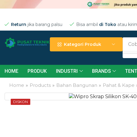
Return
jika barang palsu
Bisa ambil
di Toko
atau kiri
Cob
Kategori Produk
HOME
PRODUK
INDUSTRI
BRANDS
TENT
Home
»
Products
»
Bahan Bangunan
»
Pahat & Kape
DISKON