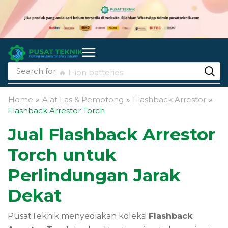
Search for
🔥 li-ion batteries
Home
»
Alat Las & Pemotong
»
Flashback Arrestor
»
Flashback Arrestor Torch
Jual Flashback Arrestor
Torch untuk
Perlindungan Jarak
Dekat
PusatTeknik menyediakan koleksi
Flashback