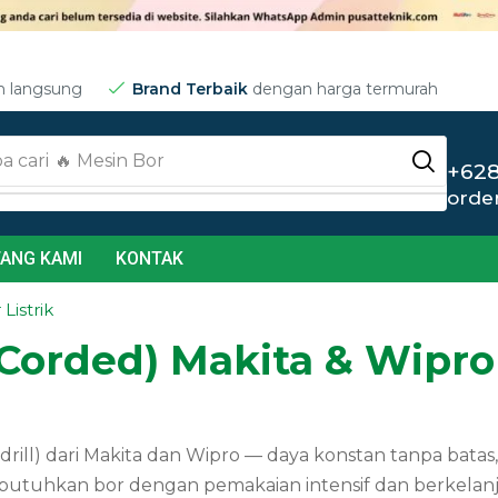
m langsung
Brand Terbaik
dengan harga termurah
a cari
🔥 Jet Cleaner
+628
orde
ANG KAMI
KONTAK
Listrik
k (Corded) Makita & Wip
drill) dari Makita dan Wipro — daya konstan tanpa batas, 
utuhkan bor dengan pemakaian intensif dan berkelanj