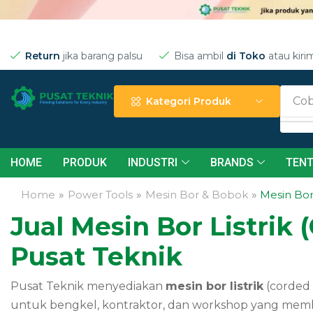
Return
jika barang palsu
Bisa ambil
di Toko
atau kiri
Cob
Kategori Produk
HOME
PRODUK
INDUSTRI
BRANDS
TENT
Home
»
Power Tools
»
Mesin Bor & Bobok
»
Mesin Bor 
Jual Mesin Bor Listri
Pusat Teknik
Pusat Teknik menyediakan
mesin bor listrik
(corded 
untuk bengkel, kontraktor, dan workshop yang memb