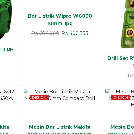
Bor Listrik Wipro W6000
10mm 1pc
Rp
684.000
Rp
402.353
0-3 RE
Drill Set 
R
DISKON
DISKON
kita
Mesin Bor Listrik Makita
Mesin Bor