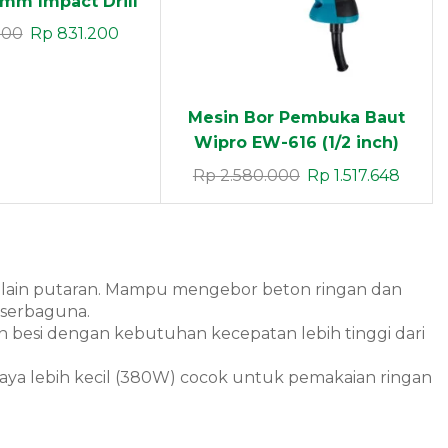
mm Impact Drill
ammer
000
Rp
831.200
Mesin Bor Pembuka Baut
Wipro EW-616 (1/2 inch)
Rp
2.580.000
Rp
1.517.648
ain putaran. Mampu mengebor beton ringan dan
 serbaguna.
n besi dengan kebutuhan kecepatan lebih tinggi dari
Daya lebih kecil (380W) cocok untuk pemakaian ringan