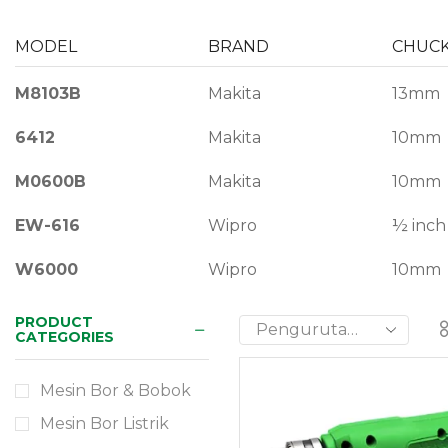
MODEL
BRAND
CHUC
M8103B
Makita
13mm
6412
Makita
10mm
M0600B
Makita
10mm
EW-616
Wipro
½ inch
W6000
Wipro
10mm
PRODUCT
Need Help?
CATEGORIES
24/7
Mesin Bor & Bobok
Mesin Bor Listrik