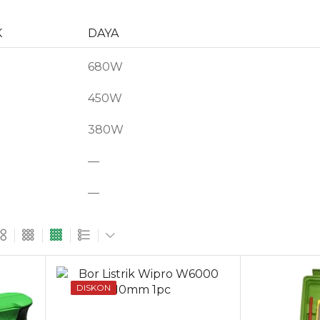
K
DAYA
680W
450W
380W
—
—
DISKON