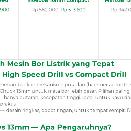
eed
M0600B 10mm Compact
M8103B 13
Drill
H
.900
Rp
582.000
Rp
513.600
Rp
942.
 Mesin Bor Listrik yang Tepat
vs High Speed Drill vs Compact Drill
menambahkan mekanisme pukulan (hammer action) sel
 Chuck 13mm untuk mata bor lebih besar. Pilihan paling
 hanya putaran, kecepatan tinggi. Ideal untuk kayu da
praktis.
— desain ringkas, bobot ringan, untuk tempat sempit. 
vs 13mm — Apa Pengaruhnya?