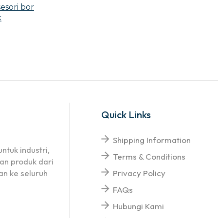
esori bor
k
Quick Links
Shipping Information
ntuk industri,
Terms & Conditions
an produk dari
n ke seluruh
Privacy Policy
FAQs
Hubungi Kami