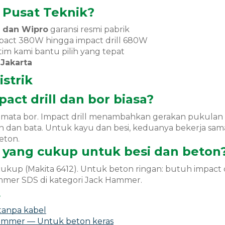
 Pusat Teknik?
a dan Wipro
garansi resmi pabrik
pact 380W hingga impact drill 680W
tim kami bantu pilih yang tepat
 Jakarta
strik
act drill dan bor biasa?
mata bor. Impact drill menambahkan gerakan pukulan 
 dan bata. Untuk kayu dan besi, keduanya bekerja sama ba
eton.
 yang cukup untuk besi dan beton
ukup (Makita 6412). Untuk beton ringan: butuh impact 
mmer SDS di kategori Jack Hammer.
t
 tanpa kabel
ammer — Untuk beton keras