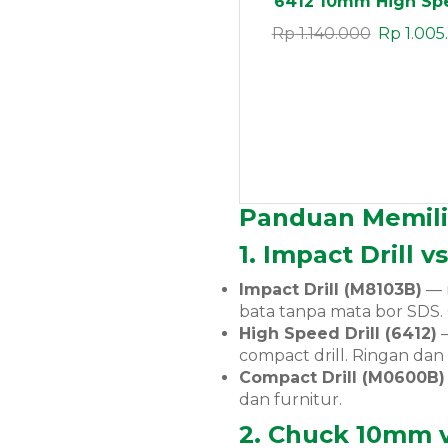
6412 10mm High Sp
Drill 450W
Rp
1.140.000
Rp
1.005
Panduan Memilih
1. Impact Drill 
Impact Drill (M8103B)
— 
bata tanpa mata bor SDS.
High Speed Drill (6412)
—
compact drill. Ringan dan 
Compact Drill (M0600B)
dan furnitur.
2. Chuck 10mm 