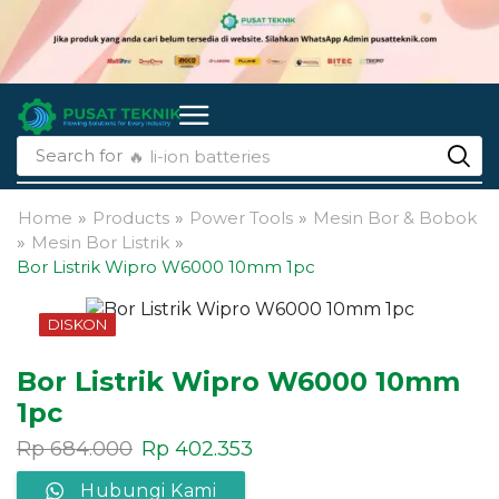
Search for
🔥 li-ion batteries
Home
»
Products
»
Power Tools
»
Mesin Bor & Bobok
»
Mesin Bor Listrik
»
Bor Listrik Wipro W6000 10mm 1pc
DISKON
Bor Listrik Wipro W6000 10mm
1pc
Rp
684.000
Rp
402.353
Hubungi Kami