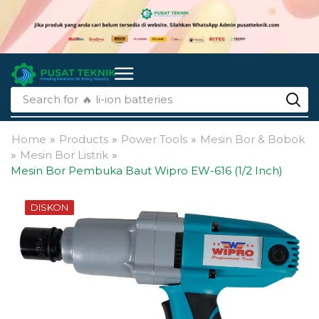
Search for
🔥 li-ion batteries
Home
»
Products
»
Power Tools
»
Mesin Bor & Bobok
»
Mesin Bor Listrik
»
Mesin Bor Pembuka Baut Wipro EW-616 (1/2 Inch)
DISKON