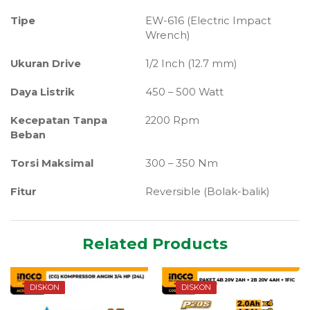
Tipe
EW-616 (Electric Impact
Wrench)
Ukuran Drive
1/2 Inch (12.7 mm)
Daya Listrik
450 – 500 Watt
Kecepatan Tanpa
2200 Rpm
Beban
Torsi Maksimal
300 – 350 Nm
Fitur
Reversible (Bolak-balik)
Related Products
DISKON
DISKON