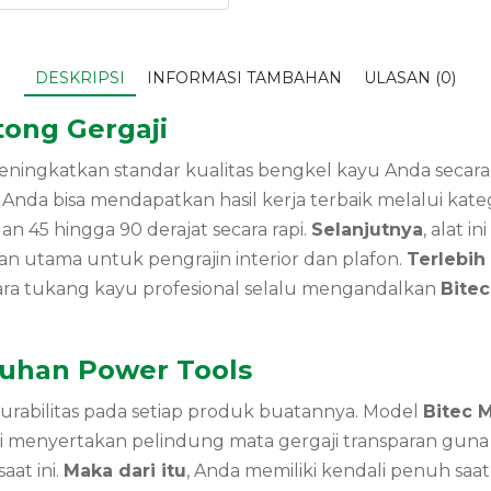
DESKRIPSI
INFORMASI TAMBAHAN
ULASAN (0)
ong Gergaji
ngkatkan standar kualitas bengkel kayu Anda secara sig
 Anda bisa mendapatkan hasil kerja terbaik melalui kate
 45 hingga 90 derajat secara rapi.
Selanjutnya
, alat 
ihan utama
untuk pengrajin interior dan plafon.
Terlebih 
para tukang kayu profesional selalu mengandalkan
Bite
uhan Power Tools
abilitas pada setiap produk buatannya. Model
Bitec 
isi menyertakan pelindung mata gergaji transparan gun
aat ini.
Maka dari itu
, Anda memiliki kendali penuh saa