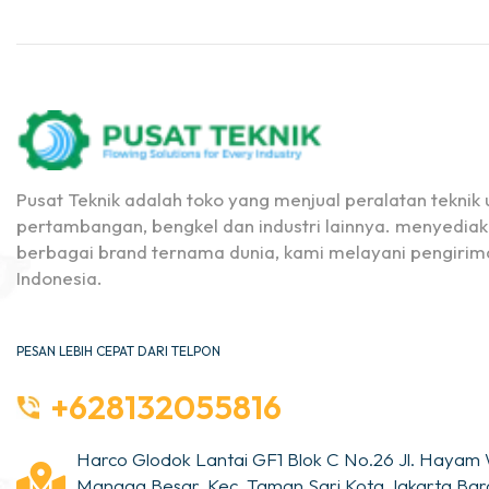
Pusat Teknik adalah toko yang menjual peralatan teknik u
pertambangan, bengkel dan industri lainnya. menyediak
berbagai brand ternama dunia, kami melayani pengirima
Indonesia.
PESAN LEBIH CEPAT DARI TELPON
+628132055816
Harco Glodok Lantai GF1 Blok C No.26 Jl. Hayam 
Mangga Besar, Kec. Taman Sari Kota Jakarta Bara