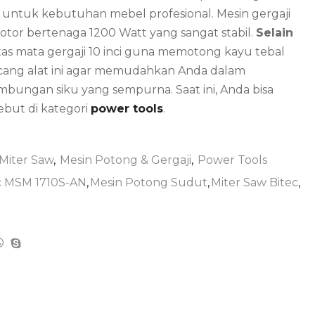
 untuk kebutuhan mebel profesional. Mesin gergaji
tor bertenaga 1200 Watt yang sangat stabil.
Selain
asitas mata gergaji 10 inci guna memotong kayu tebal
ncang alat ini agar memudahkan Anda dalam
bungan siku yang sempurna. Saat ini, Anda bisa
but di kategori
power tools
.
 Miter Saw
,
Mesin Potong & Gergaji
,
Power Tools
c MSM 1710S-AN
,
Mesin Potong Sudut
,
Miter Saw Bitec
,