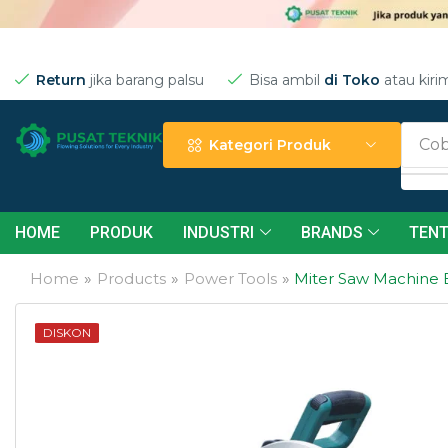
Return
jika barang palsu
Bisa ambil
di Toko
atau kiri
Cob
Kategori Produk
HOME
PRODUK
INDUSTRI
BRANDS
TENT
Home
»
Products
»
Power Tools
»
Miter Saw Machine 
DISKON