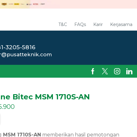
T&C
FAQs
Karir
Kerjasama
1-3205-5816
r@pusatteknik.com
ine Bitec MSM 1710S-AN
5.900
ec MSM 1710S-AN
memberikan hasil pemotongan