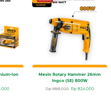
thium-Ion
Mesin Rotary Hammer 26mm
Ingco (SE) 800W
5.000
Rp
988.000
Rp
824.000