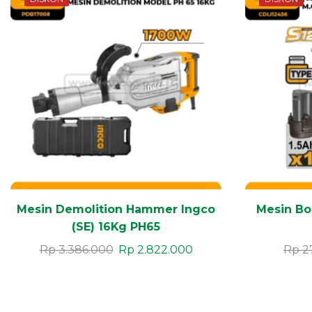
Mesin Demolition Hammer Ingco
Mesin Bo
(SE) 16Kg PH65
Rp
3.386.000
Rp
2.822.000
Rp
2