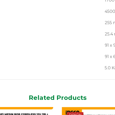
170
4500
255
25.4
91 x
91 x
5.0 K
Related Products
DISKON