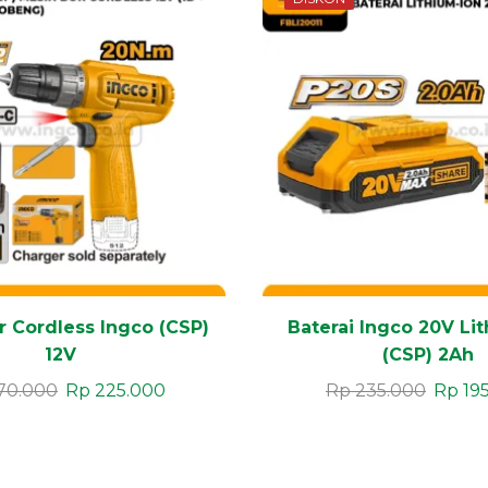
r Cordless Ingco (CSP)
Baterai Ingco 20V Li
12V
(CSP) 2Ah
70.000
Rp
225.000
Rp
235.000
Rp
19