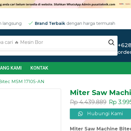
m langsung
Brand Terbaik
dengan harga termurah
a cari
🔥 Jet Cleaner
+628
orde
ANG KAMI
KONTAK
Bitec MSM 1710S-AN
Miter Saw Mach
Rp
4.439.889
Rp
3.99
Hubungi Kami
Miter Saw Machine Bit