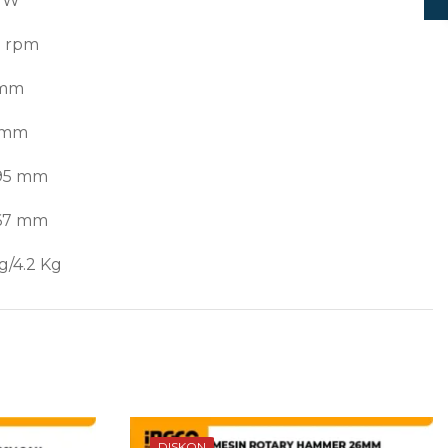
0 W
 rpm
 mm
 mm
 95 mm
 67 mm
g/4.2 Kg
DISKON