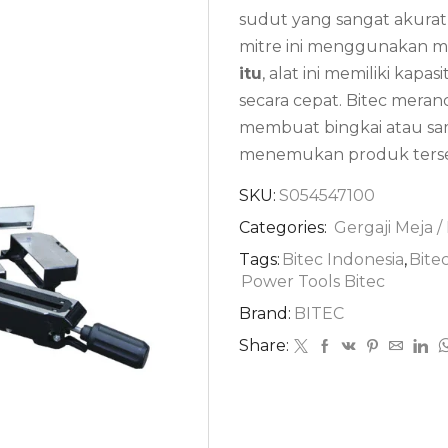
sudut yang sangat akurat
mitre ini menggunakan mo
itu
, alat ini memiliki kap
secara cepat. Bitec mera
membuat bingkai atau sam
menemukan produk terse
SKU:
S054547100
Categories:
Gergaji Meja /
Tags:
Bitec Indonesia
,
Bite
Power Tools Bitec
Brand:
BITEC
Share: