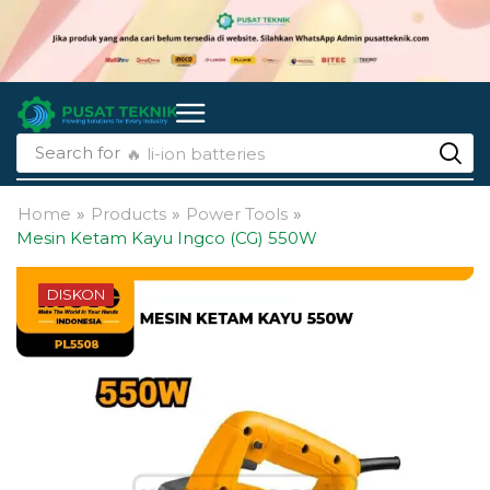
Search for
🔥 li-ion batteries
Home
»
Products
»
Power Tools
»
Mesin Ketam Kayu Ingco (CG) 550W
DISKON