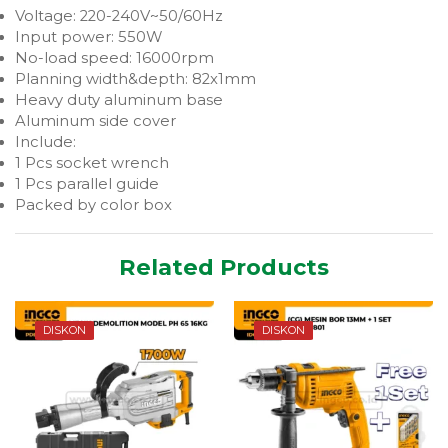
Voltage: 220-240V~50/60Hz
Input power: 550W
No-load speed: 16000rpm
Planning width&depth: 82x1mm
Heavy duty aluminum base
Aluminum side cover
Include:
1 Pcs socket wrench
1 Pcs parallel guide
Packed by color box
Related Products
DISKON
DISKON