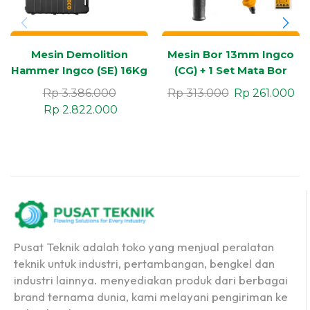
Mesin Demolition
Mesin Bor 13mm Ingco
Hammer Ingco (SE) 16Kg
(CG) + 1 Set Mata Bor
PH65
AKDB0801
Rp
3.386.000
Rp
313.000
Rp
261.000
Rp
2.822.000
Pusat Teknik adalah toko yang menjual peralatan
teknik untuk industri, pertambangan, bengkel dan
industri lainnya. menyediakan produk dari berbagai
brand ternama dunia, kami melayani pengiriman ke