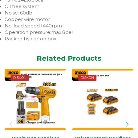
Tank: 24L(6.3Gal)
Oil free system
Noise: 60db
Copper wire motor
No-load speed:1440rpm
Operation pressure:max.8bar
Packed by carton box
Related Products
DISKON
DISKON