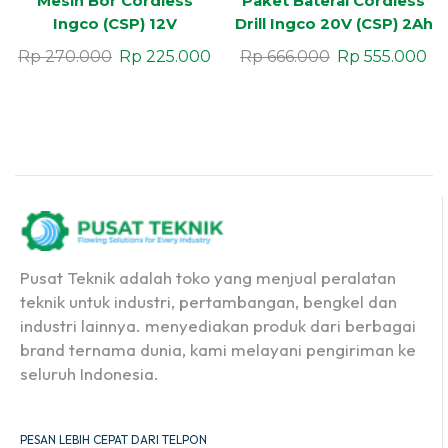
Mesin Bor Cordless
Paket Baterai Cordless
Ingco (CSP) 12V
Drill Ingco 20V (CSP) 2Ah
Rp
270.000
Rp
225.000
Rp
666.000
Rp
555.000
Pusat Teknik adalah toko yang menjual peralatan
teknik untuk industri, pertambangan, bengkel dan
industri lainnya. menyediakan produk dari berbagai
brand ternama dunia, kami melayani pengiriman ke
seluruh Indonesia.
PESAN LEBIH CEPAT DARI TELPON