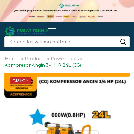
Search for
🔥 li-ion batteries
Home
»
Products
»
Power Tools
»
Kompresor Angin 3/4 HP 24L (CG)
DISKON