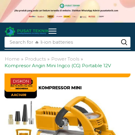
Search for
🔥 li-ion batteries
Home
»
Products
»
Power Tools
»
Kompresor Angin Mini Ingco (CG) Portable 12V
DISKON