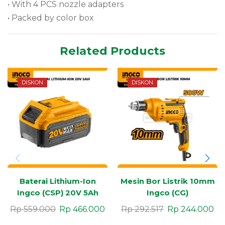
• With 4 PCS nozzle adapters
• Packed by color box
Related Products
DISKON
DISKON
Baterai Lithium-Ion
Mesin Bor Listrik 10mm
Ingco (CSP) 20V 5Ah
Ingco (CG)
Rp
559.000
Rp
466.000
Rp
292.517
Rp
244.000