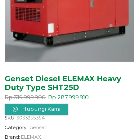
Genset Diesel ELEMAX Heavy
Duty Type SHT25D
Rp
319.999.900
Rp
287.999.910
Hubungi Kami
SKU:
S033255354
Category:
Genset
Brand:
ELEMAX