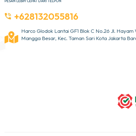
PESAN LEBIH CEPAT DARI TELPON
+628132055816
Harco Glodok Lantai GF1 Blok C No.26 Jl. Hayam 
Mangga Besar, Kec. Taman Sari Kota Jakarta Bara