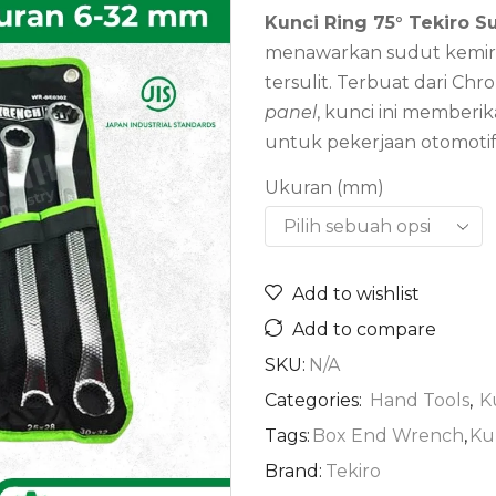
Kunci Ring 75° Tekiro S
menawarkan sudut kemirin
tersulit. Terbuat dari Ch
panel
, kunci ini member
untuk pekerjaan otomotif s
Ukuran (mm)
Add to wishlist
Add to compare
SKU:
N/A
Categories:
Hand Tools
,
K
Tags:
Box End Wrench
,
Ku
Brand:
Tekiro