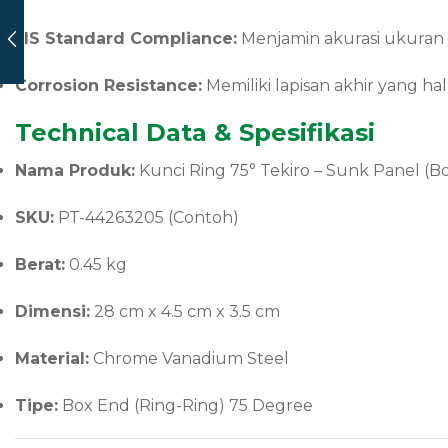
JIS Standard Compliance:
Menjamin akurasi ukuran y
Corrosion Resistance:
Memiliki lapisan akhir yang hal
Technical Data & Spesifikasi
Nama Produk:
Kunci Ring 75° Tekiro – Sunk Panel (
SKU:
PT-44263205 (Contoh)
Berat:
0.45 kg
Dimensi:
28 cm x 4.5 cm x 3.5 cm
Material:
Chrome Vanadium Steel
Tipe:
Box End (Ring-Ring) 75 Degree