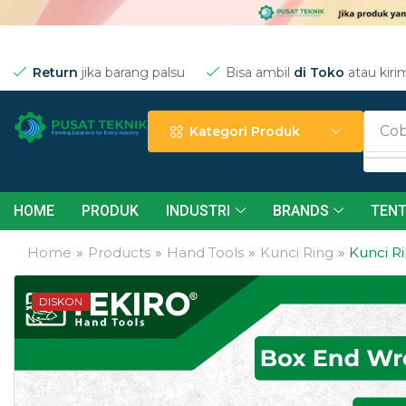
Return
jika barang palsu
Bisa ambil
di Toko
atau kiri
Cob
Kategori Produk
HOME
PRODUK
INDUSTRI
BRANDS
TENT
Home
»
Products
»
Hand Tools
»
Kunci Ring
»
Kunci R
DISKON