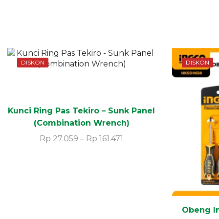
DISKON
DISKON
Kunci Ring Pas Tekiro – Sunk Panel
(Combination Wrench)
Rp
27.059
–
Rp
161.471
Obeng I