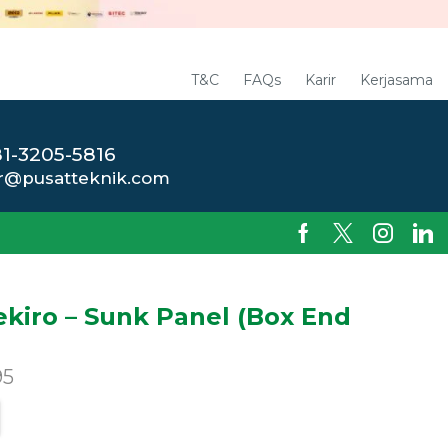
T&C
FAQs
Karir
Kerjasama
1-3205-5816
r@pusatteknik.com
ekiro – Sunk Panel (Box End
95