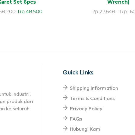
Karet Set 6pcs
Wrench)
58.200
Rp
48.500
Rp
27.648
–
Rp
160
Quick Links
Shipping Information
ntuk industri,
Terms & Conditions
an produk dari
n ke seluruh
Privacy Policy
FAQs
Hubungi Kami