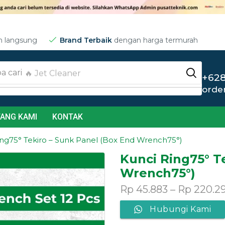
m langsung
Brand Terbaik
dengan harga termurah
a cari
🔥 Jet Cleaner
+628
orde
ANG KAMI
KONTAK
ing75° Tekiro – Sunk Panel (Box End Wrench75°)
Kunci Ring75° T
Wrench75°)
Rp
45.883
–
Rp
220.2
Hubungi Kami