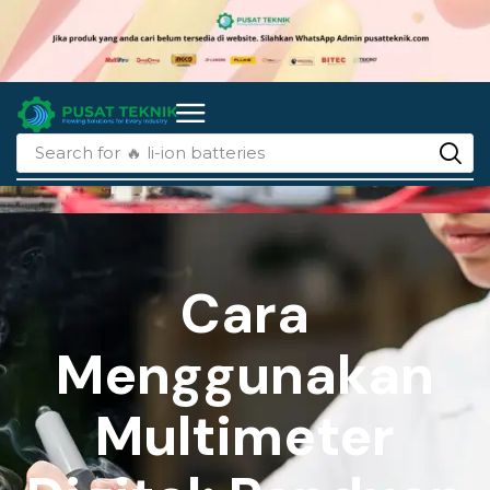
Search for
🔥 li-ion batteries
Cara
Menggunakan
Multimeter