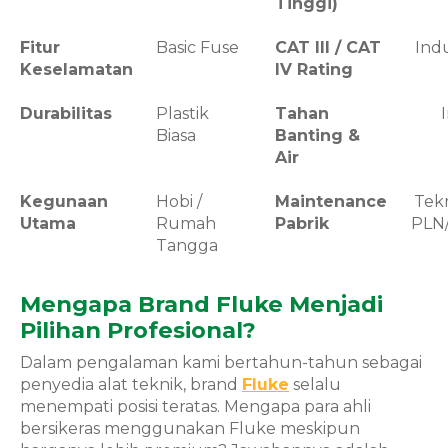
Tinggi)
Fitur
Basic Fuse
CAT III / CAT
Ind
Keselamatan
IV Rating
Durabilitas
Plastik
Tahan
Biasa
Banting &
Air
Kegunaan
Hobi /
Maintenance
Tekn
Utama
Rumah
Pabrik
PLN
Tangga
Mengapa Brand Fluke Menjadi
Pilihan Profesional?
Dalam pengalaman kami bertahun-tahun sebagai
penyedia alat teknik, brand
Fluke
selalu
menempati posisi teratas. Mengapa para ahli
bersikeras menggunakan Fluke meskipun