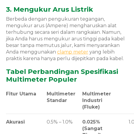
3. Mengukur Arus Listrik
Berbeda dengan pengukuran tegangan,
mengukur arus (Ampere) mengharuskan alat
terhubung secara seri dalam rangkaian. Namun,
jika Anda harus mengukur arus tinggi pada kabel
besar tanpa memutus jalur, kami menyarankan
Anda menggunakan
clamp meter
yang lebih
praktis karena hanya perlu dijepitkan pada kabel.
Tabel Perbandingan Spesifikasi
Multimeter Populer
Fitur Utama
Multimeter
Multimeter
Standar
Industri
(Fluke)
Akurasi
0.5% – 1.0%
0.025%
1.
(Sangat