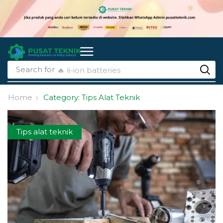
Search for
🔥 li-ion batteries
Home
Category: Tips Alat Teknik
Tips alat teknik