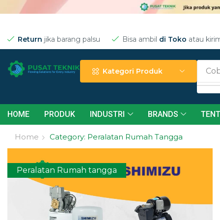
Return
jika barang palsu
Bisa ambil
di Toko
atau kiri
Cob
Kategori Produk
HOME
PRODUK
INDUSTRI
BRANDS
TENT
Home
Category: Peralatan Rumah Tangga
Peralatan Rumah tangga