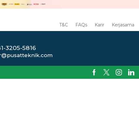
T&C
FAQs
Karir
Kerjasama
1-3205-5816
r@pusatteknik.com