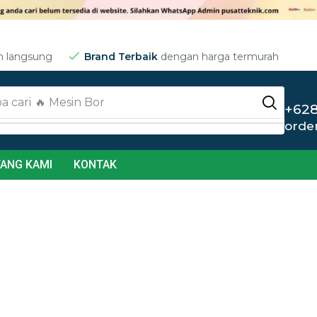
m langsung
Brand Terbaik
dengan harga termurah
a cari
🔥 Jet Cleaner
+628
orde
ANG KAMI
KONTAK