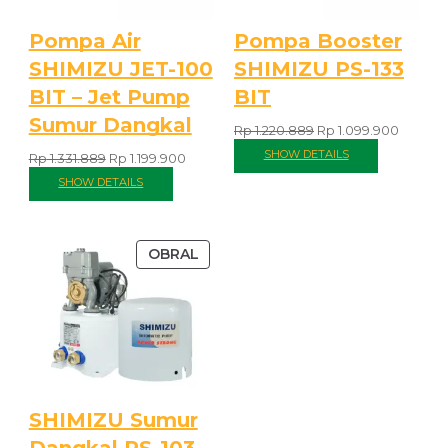
Pompa Air
Pompa Booster
SHIMIZU JET-100
SHIMIZU PS-133
BIT – Jet Pump
BIT
Sumur Dangkal
Rp
1.220.889
Rp
1.099.900
SHOW DETAILS
Rp
1.331.889
Rp
1.199.900
SHOW DETAILS
OBRAL
SHIMIZU Sumur