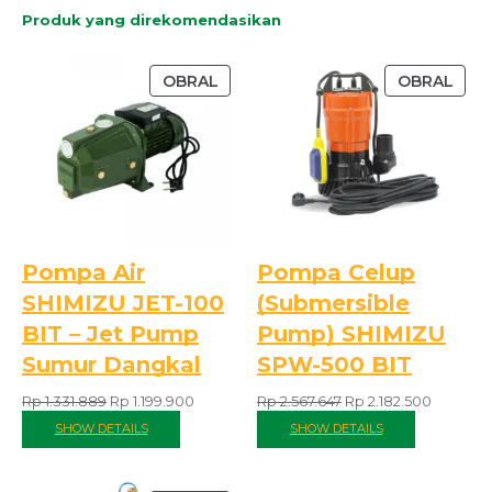
Produk yang direkomendasikan
OBRAL
OBRAL
Pompa Air
Pompa Celup
SHIMIZU JET-100
(Submersible
BIT – Jet Pump
Pump) SHIMIZU
Sumur Dangkal
SPW-500 BIT
Rp
1.331.889
Rp
1.199.900
Rp
2.567.647
Rp
2.182.500
SHOW DETAILS
SHOW DETAILS