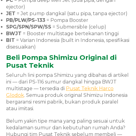
PC
= Pompa deep well Jet (dua pipa, dengan
ejector)
JET
= Jet pump dangkal (satu pipa, tanpa ejector)
PB/PLW/PS-133
= Pompa Booster
SPG/SPN/SPW/SS
= Submersible (celup)
BWJT
= Booster multistage bertekanan tinggi
BIT
= Varian Indonesia (built in Indonesia, spesifikasi
disesuaikan)
Beli Pompa Shimizu Original di
Pusat Teknik
Seluruh lini pompa Shimizu yang dibahas di artikel
ini — dari PS-116 sumur dangkal hingga BWJT
multistage — tersedia di
Pusat Teknik Harco
Glodok
. Semua produk original Shimizu Indonesia
bergaransi resmi pabrik, bukan produk paralel
atau imitasi.
Belum yakin tipe mana yang paling sesuai untuk
kedalaman sumur dan kebutuhan rumah Anda?
Hubungi tim Pusat Teknik sebelum membeli —