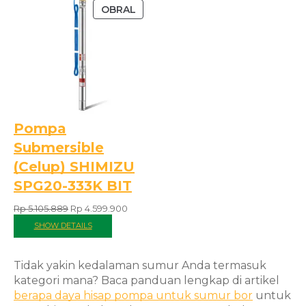
OBRAL
Pompa
Submersible
(Celup) SHIMIZU
SPG20-333K BIT
Rp
5.105.889
Rp
4.599.900
SHOW DETAILS
Tidak yakin kedalaman sumur Anda termasuk
kategori mana? Baca panduan lengkap di artikel
berapa daya hisap pompa untuk sumur bor
untuk