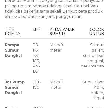
berbeda. Memilih tipe yang salah adalah penyebab
paling umum pompa tidak optimal atau bahkan
tidak bisa bekerja sama sekali. Berikut peta produk
Shimizu berdasarkan jenis penggunaan.
TIPE
SERI
KEDALAMAN
COCOK
POMPA
SUMUR
UNTUK
Pompa
PS-
Maks 9
Sumur
Sumur
116,
meter
galian,
Dangkal
PS-
sumur bor
103,
dangkal,
PN-
perumahan
125
Jet Pump
JET-
Maks 11
Sumur bor
Sumur
100
meter
40m,
Dangkal
kolam,
irigasi