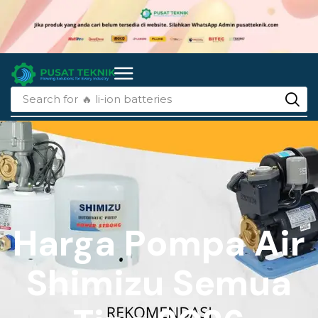
Search for
🔥 li-ion batteries
Harga Pompa Air
Shimizu Semua