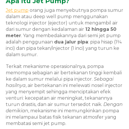
Apa Itu Jet Pump?
Jet pump
orang juga menyebutnya pompa sumur
dalam atau deep well pump menggunakan
teknologi injector (ejector) untuk mengambil air
dari sumur dengan kedalaman air
12 hingga 50
meter
. Yang membedakannya dari semi jet pump
adalah penggunaan
dua jalur pipa
: pipa hisap (1¼
inci) dan pipa tekan/injector (1 inci) yang turun ke
dalam sumur.
Terkait mekanisme operasionalnya, pompa
memompa sebagian air bertekanan tinggi kembali
ke dalam sumur melalui pipa injector.
Sebagai
hasilnya
, air bertekanan ini melewati nosel injector
yang menyempit sehingga menciptakan efek
venturi: kecepatan air meningkat, tekanannya
turun drastis, dan air sumur tersedot naik.
Dengan
demikian
, mekanisme ini memungkinkan pompa
ini melampaui batas fisik tekanan atmosfer yang
membatasi semi jet pump.