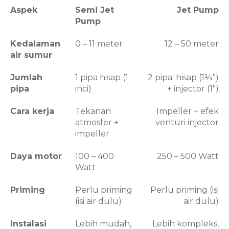
Aspek
Semi Jet
Jet Pump
Pump
Kedalaman
0 – 11 meter
12 – 50 meter
air sumur
Jumlah
1 pipa hisap (1
2 pipa: hisap (1¼”)
pipa
inci)
+ injector (1″)
Cara kerja
Tekanan
Impeller + efek
atmosfer +
venturi injector
impeller
Daya motor
100 – 400
250 – 500 Watt
Watt
Priming
Perlu priming
Perlu priming (isi
(isi air dulu)
air dulu)
Instalasi
Lebih mudah,
Lebih kompleks,