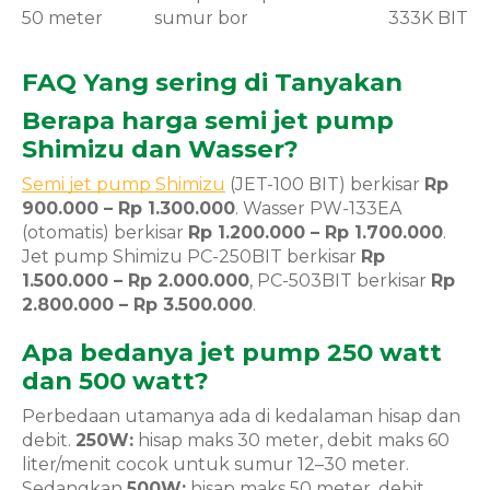
50 meter
sumur bor
333K BIT
FAQ Yang sering di Tanyakan
Berapa harga semi jet pump
Shimizu dan Wasser?
Semi jet pump Shimizu
(JET-100 BIT) berkisar
Rp
900.000 – Rp 1.300.000
. Wasser PW-133EA
(otomatis) berkisar
Rp 1.200.000 – Rp 1.700.000
.
Jet pump Shimizu PC-250BIT berkisar
Rp
1.500.000 – Rp 2.000.000
, PC-503BIT berkisar
Rp
2.800.000 – Rp 3.500.000
.
Apa bedanya jet pump 250 watt
dan 500 watt?
Perbedaan utamanya ada di kedalaman hisap dan
debit.
250W:
hisap maks 30 meter, debit maks 60
liter/menit cocok untuk sumur 12–30 meter.
Sedangkan
500W:
hisap maks 50 meter, debit