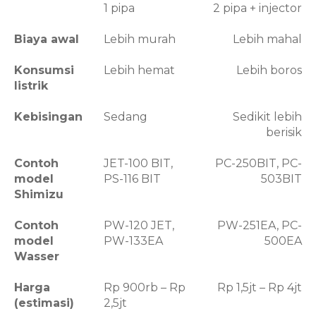
1 pipa
2 pipa + injector
Biaya awal
Lebih murah
Lebih mahal
Konsumsi
Lebih hemat
Lebih boros
listrik
Kebisingan
Sedang
Sedikit lebih
berisik
Contoh
JET-100 BIT,
PC-250BIT, PC-
model
PS-116 BIT
503BIT
Shimizu
Contoh
PW-120 JET,
PW-251EA, PC-
model
PW-133EA
500EA
Wasser
Harga
Rp 900rb – Rp
Rp 1,5jt – Rp 4jt
(estimasi)
2,5jt