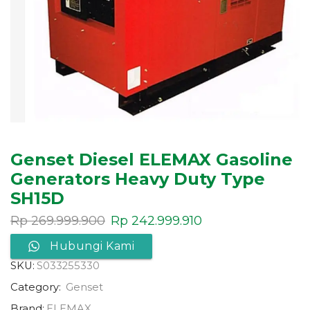
Genset Diesel ELEMAX Gasoline
Generators Heavy Duty Type
SH15D
Rp
269.999.900
Rp
242.999.910
Hubungi Kami
SKU:
S033255330
Category:
Genset
Brand:
ELEMAX