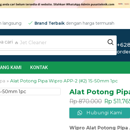
m langsung
Brand Terbaik
dengan harga termurah
a cari
🔥 Jet Cleaner
+628
orde
ANG KAMI
KONTAK
pa
»
Alat Potong Pipa Wipro APP-2 (#2) 15-50mm 1pc
Alat Potong Pip
Rp
870.000
Rp
511.76
Hubungi Kami
Wipro Alat Potong Pipa 