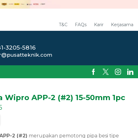
T&C
FAQs
Karir
Kerjasama
1-3205-5816
r@pusatteknik.com
a Wipro APP-2 (#2) 15-50mm 1pc
5
APP-2 (#2)
merupakan pemotong pipa besi tipe