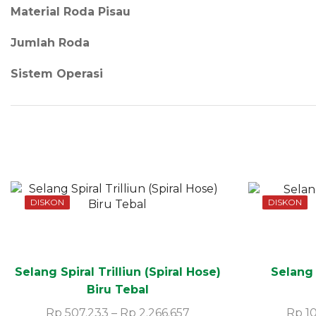
Material Roda Pisau
Jumlah Roda
Sistem Operasi
DISKON
DISKON
Selang Spiral Trilliun (Spiral Hose)
Selang 
Biru Tebal
Rp
507.233
–
Rp
2.266.657
Rp
10