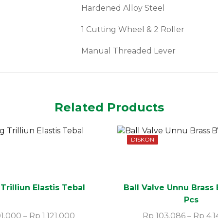
Hardened Alloy Steel
1 Cutting Wheel & 2 Roller
Manual Threaded Lever
Related Products
DISKON
Trilliun Elastis Tebal
Ball Valve Unnu Brass B
Pcs
1.000
–
Rp
1.121.000
Rp
103.086
–
Rp
4.1