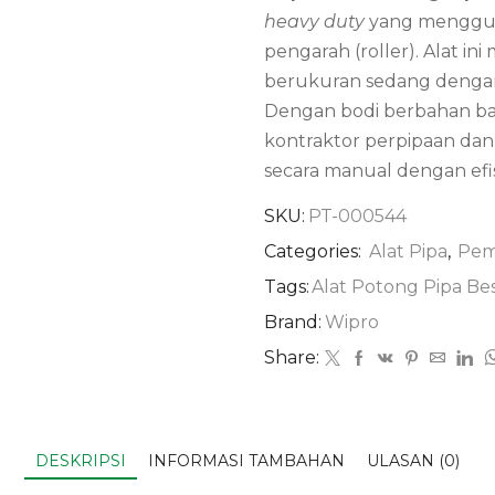
heavy duty
yang menggun
pengarah (roller). Alat i
berukuran sedang dengan 
Dengan bodi berbahan baj
kontraktor perpipaan dan
secara manual dengan efisi
SKU:
PT-000544
Categories:
Alat Pipa
,
Pem
Tags:
Alat Potong Pipa Bes
Brand:
Wipro
Share:
DESKRIPSI
INFORMASI TAMBAHAN
ULASAN (0)