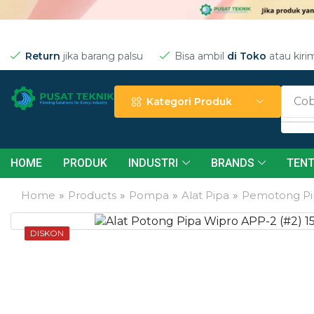
Return
jika barang palsu
Bisa ambil
di Toko
atau kiri
Cob
Kategori Produk
HOME
PRODUK
INDUSTRI
BRANDS
TENT
Home
»
Products
»
Pompa
»
Alat Pipa
»
Pemotong Pi
DISKON