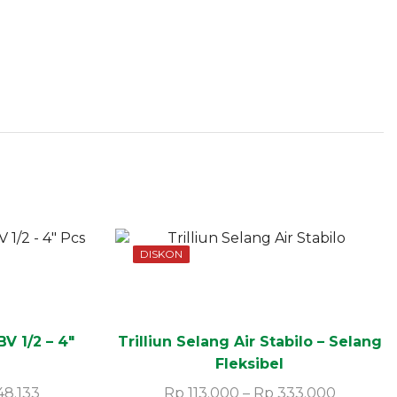
DISKON
V 1/2 – 4″
Trilliun Selang Air Stabilo – Selang
Fleksibel
48.133
Rp
113.000
–
Rp
333.000