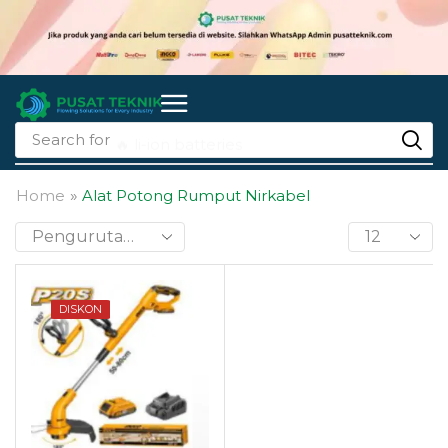
Search for
🔥 li-ion batteries
Home
»
Alat Potong Rumput Nirkabel
DISKON