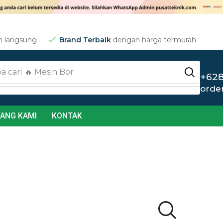
m langsung
Brand Terbaik
dengan harga termurah
a cari
🔥 Jet Cleaner
+628
orde
ANG KAMI
KONTAK