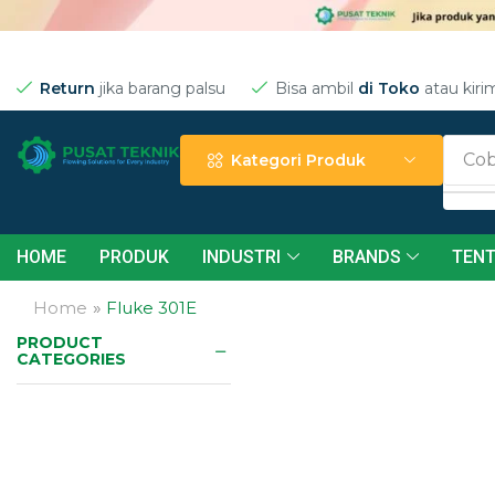
Return
jika barang palsu
Bisa ambil
di Toko
atau kiri
Cob
Kategori Produk
Need Help?
HOME
PRODUK
INDUSTRI
BRANDS
TENT
24/7
Home
»
Fluke 301E
PRODUCT
CATEGORIES
Contact
Now