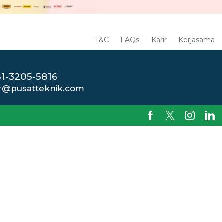
T&C
FAQs
Karir
Kerjasama
1-3205-5816
r@pusatteknik.com