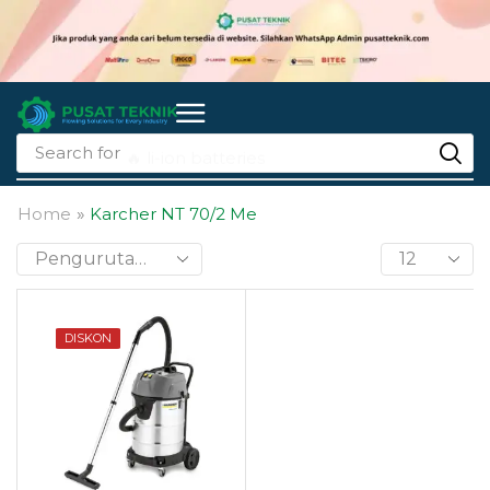
Search for
🔥 li-ion batteries
Home
»
Karcher NT 70/2 Me
DISKON