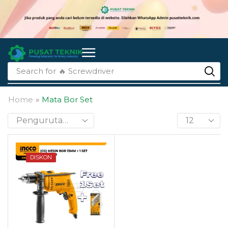
Search for
🔥 Screwdriver
Home
»
Mata Bor Set
DISKON