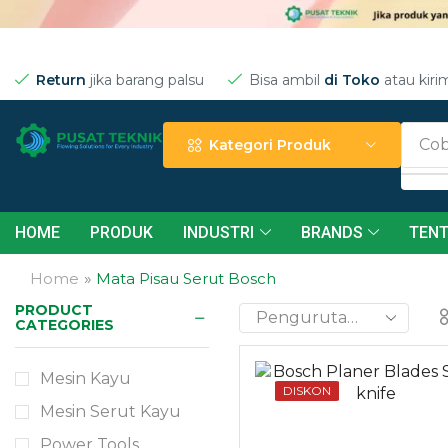
Return
jika barang palsu
Bisa ambil
di Toko
atau kiri
Cob
Kategori Produk
HOME
PRODUK
INDUSTRI
BRANDS
TENT
Home
»
Mata Pisau Serut Bosch
PRODUCT
Need Help?
CATEGORIES
24/7
Mesin Kayu
DISKON
Mesin Serut Kayu
Contact
Power Tools