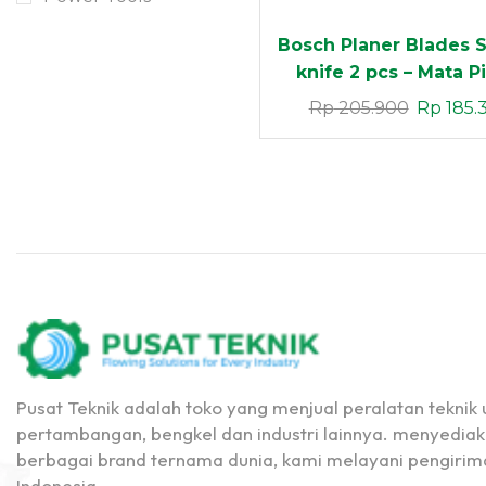
Now
Bosch Planer Blades 
knife 2 pcs – Mata P
Serut Original
Rp
205.900
Rp
185.
Pusat Teknik adalah toko yang menjual peralatan teknik u
pertambangan, bengkel dan industri lainnya. menyediak
berbagai brand ternama dunia, kami melayani pengirima
Indonesia.