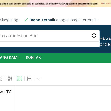
m langsung
Brand Terbaik
dengan harga termurah
a cari
🔥 Jet Cleaner
+628
orde
ANG KAMI
KONTAK