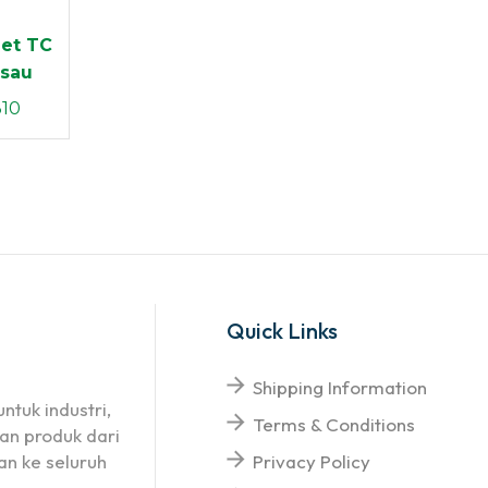
Set TC
isau
310
Quick Links
Shipping Information
ntuk industri,
Terms & Conditions
an produk dari
n ke seluruh
Privacy Policy