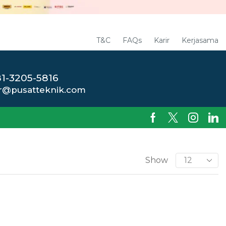
T&C
FAQs
Karir
Kerjasama
1-3205-5816
r@pusatteknik.com
Show