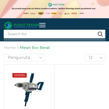
Search for
🔥 li-ion batteries
Home
»
Mesin Bor Berat
DISKON