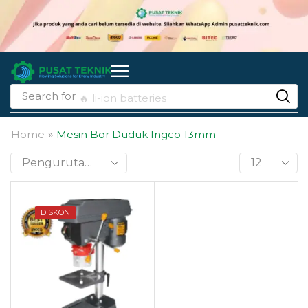
Search for
🔥 li-ion batteries
Home
»
Mesin Bor Duduk Ingco 13mm
DISKON