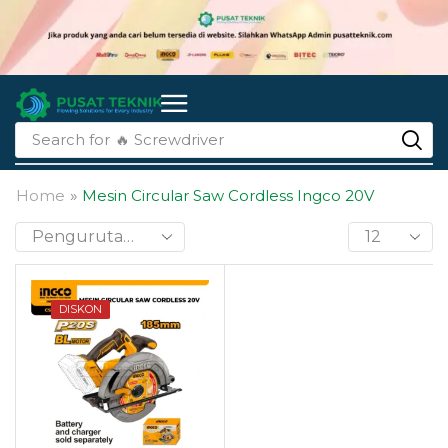
Search for
🔥 li-ion batteries
Home
»
Mesin Circular Saw Cordless Ingco 20V
DISKON