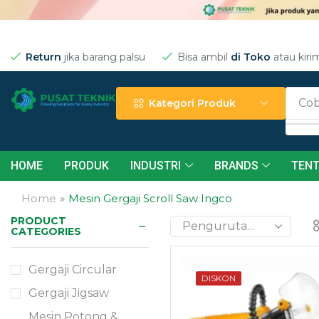
Return
jika barang palsu
Bisa ambil
di Toko
atau kiri
Cob
Kategori Produk
HOME
PRODUK
INDUSTRI
BRANDS
TENT
Home
»
Mesin Gergaji Scroll Saw Ingco
PRODUCT
CATEGORIES
Need Help?
Gergaji Circular
DISKON
24/7
Gergaji Jigsaw
Mesin Potong &