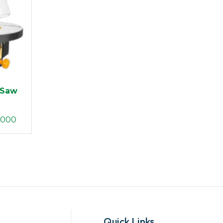
 Saw
.000
Quick Links