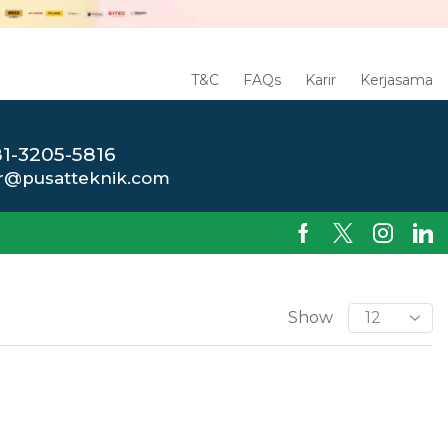
T&C
FAQs
Karir
Kerjasama
1-3205-5816
r@pusatteknik.com
Show