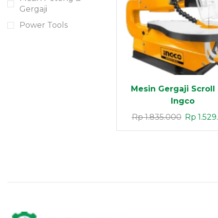
Gergaji
Contact
Power Tools
Now
Mesin Gergaji Scroll
Ingco
Rp
1.835.000
Rp
1.529