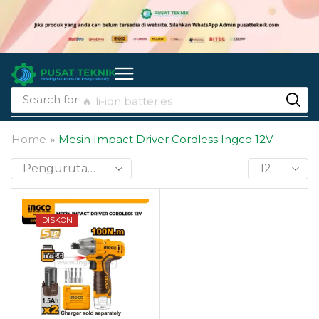
Search for
🔥 li-ion batteries
Home
»
Mesin Impact Driver Cordless Ingco 12V
DISKON