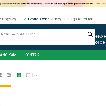
m langsung
Brand Terbaik
dengan harga termurah
a cari
🔥 Jet Cleaner
+628
orde
ANG KAMI
KONTAK