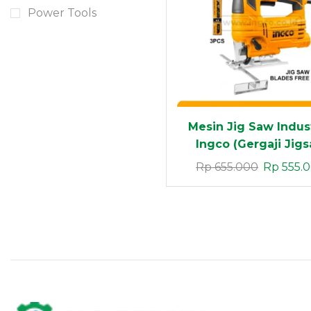
Contact
Power Tools
Now
Mesin Jig Saw Indust
Ingco (Gergaji Jig
Heavy Duty )
Rp
655.000
Rp
555.