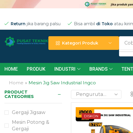
Return
jika barang palsu
Bisa ambil
di Toko
atau kiri
Cob
Kategori Produk
HOME
PRODUK
INDUSTRI
BRANDS
TENT
Home
»
Mesin Jig Saw Industrial Ingco
PRODUCT
CATEGORIES
Need Help?
24/7
Gergaji Jigsaw
DISKON
Mesin Potong &
Gergaji