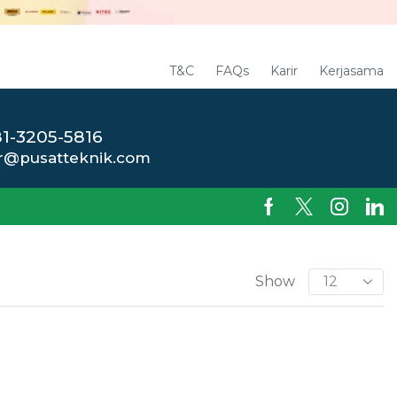
T&C
FAQs
Karir
Kerjasama
1-3205-5816
r@pusatteknik.com
Show