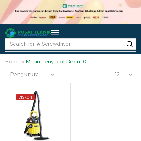
Search for
🔥 Screwdriver
Home
»
Mesin Penyedot Debu 10L
DISKON