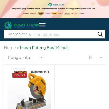
Search for
🔥 li-ion batteries
Home
»
Mesin Potong Besi 14 Inch
DISKON