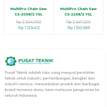
MultiPro Chain Saw
MultiPro Chain Saw
CS-2058/2 YSL
CS-2258/2 YSL
(Gergaji Mesin)
(Gergaji Mesin)
Rp
2.304.000
Rp
2.347.200
Rp
1.129.412
Rp
1.150.589
Pusat Teknik adalah toko yang menjual peralatan
teknik untuk industri, pertambangan, bengkel dan
industri lainnya. menyediakan produk dari berbagai
brand ternama dunia, kami melayani pengiriman ke
seluruh Indonesia.