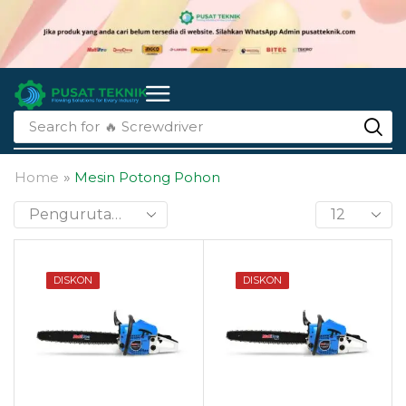
Search for
🔥 li-ion batteries
Home
»
Mesin Potong Pohon
DISKON
DISKON