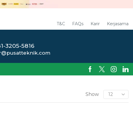
T&C
FAQs
Karir
Kerjasama
1-3205-5816
r@pusatteknik.com
Show