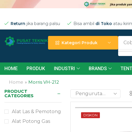
Return
jika barang palsu
Bisa ambil
di Toko
atau kiri
Cob
Kategori Produk
HOME
PRODUK
INDUSTRI
BRANDS
TENT
Home
»
Morris VH-212
Need Help?
PRODUCT
24/7
CATEGORIES
Alat Las & Pemotong
DISKON
Contact
Alat Potong Gas
Now