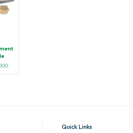
hment
le
.000
Quick Links