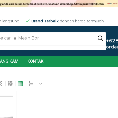
m langsung
Brand Terbaik
dengan harga termurah
a cari
🔥 Jet Cleaner
+628
orde
ANG KAMI
KONTAK