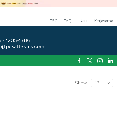
T&C
FAQs
Karir
Kerjasama
1-3205-5816
r@pusatteknik.com
Show