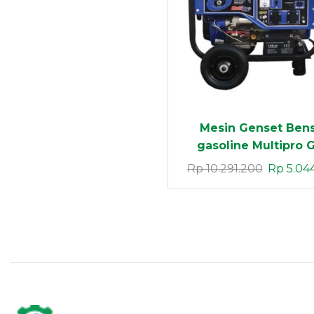
Now
Mesin Genset Bens
gasoline Multipro 
3900/4 SW (2,5 K
Rp
10.291.200
Rp
5.04