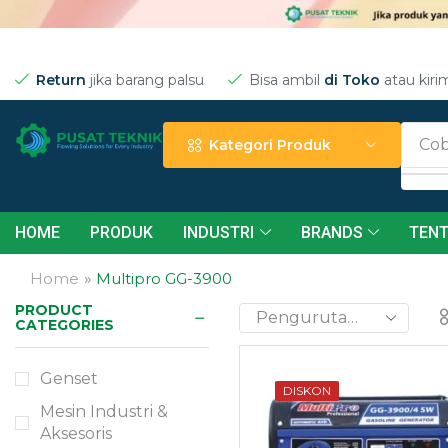
Return
jika barang palsu
Bisa ambil
di Toko
atau kiri
Cob
Kategori Produk
HOME
PRODUK
INDUSTRI
BRANDS
TENT
Home
»
Multipro GG-3900
Need Help?
PRODUCT
CATEGORIES
24/7
Genset
DISKON
Mesin Industri &
Contact
Aksesoris