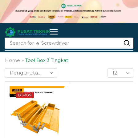
Search for
🔥 Screwdriver
Home
»
Tool Box 3 Tingkat
DISKON