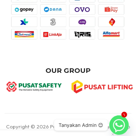
OUR GROUP
1
Tanyakan Admin 😊
Copyright © 2026 Pusat Teknik - Part of Pusat Group