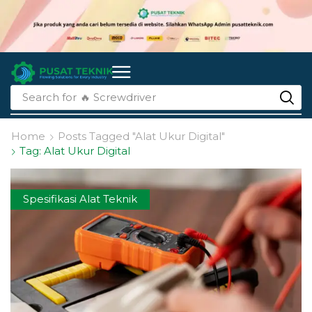
Search for
🔥 li-ion batteries
Home
Posts Tagged "alat Ukur Digital"
Tag: Alat Ukur Digital
Spesifikasi Alat Teknik