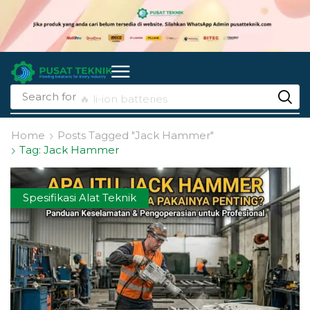
Search for
🔥 li-ion batteries
Home
Posts Tagged "Jack Hammer"
Tag: Jack Hammer
Spesifikasi Alat Teknik