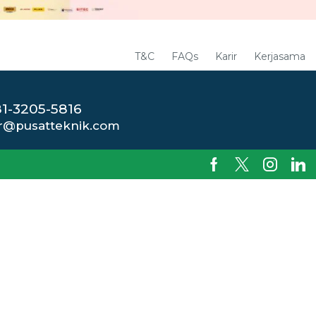
T&C
FAQs
Karir
Kerjasama
1-3205-5816
r@pusatteknik.com