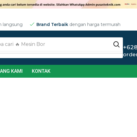
m langsung
Brand Terbaik
dengan harga termurah
a cari
🔥 Jet Cleaner
+628
orde
ANG KAMI
KONTAK