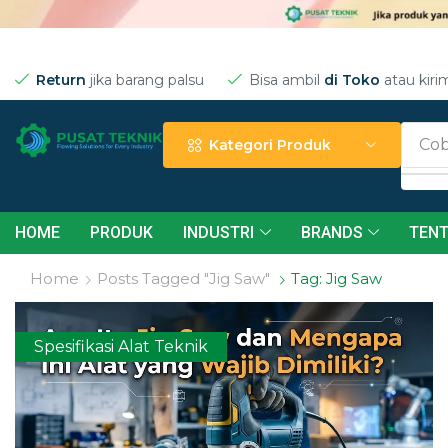
Return
jika barang palsu
Bisa ambil
di Toko
atau kiri
Cob
Kategori Produk
HOME
PRODUK
INDUSTRI
BRANDS
TENT
Home
Posts Tagged "jig Saw"
Tag: Jig Saw
Spesifikasi Alat Teknik